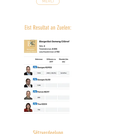
MERCI
Eist Resultat an Zuelen:
Sëtzverdeelung