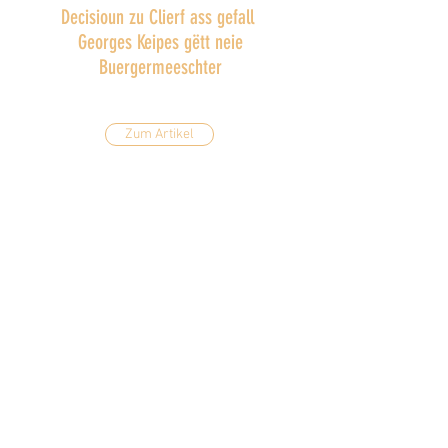
Decisioun zu Clierf ass gefall
Georges Keipes gëtt neie
Buergermeeschter
Zum Artikel