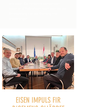
antrieden. Eis verbanne gemeinsam
Iddien an d’Motivatioun, sech aktiv bei der
Entwécklung van der Gemeng mat
anzebréngen.
EISEN IMPULS FIR