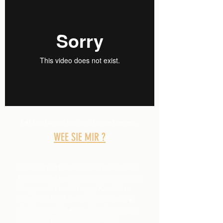
Léif Legd allegar aus der Cliärrwer Gemeng,
WEE SIE MIR ?
D’Biergerlëst Gemeng Cliärref wëllt sech
fir anzefänke kuerz virstellen; mir sënn e
Grupp van 11 onofhängege Kandidaten
tëschent 21 a 58 Joer aus 7 Diärrefer an
der Gemeng. Zesame wëlle mir op enger
Lëst fir déi nächst Gemengewalen